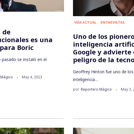
VIDA ACTUAL
ENTREVISTAS
n de
Uno de los pionero
ucionales es una
inteligencia artifi
para Boric
Google y advierte 
peligro de la tecn
 pasado se instaló en el
Geoffrey Hinton fue uno de los
 Mágico
May 4, 2023
inteligencia…
por
Reportero Mágico
May 3, 