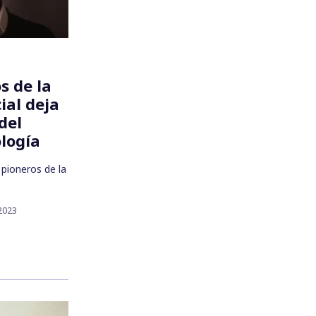
s de la
cial deja
del
ología
 pioneros de la
2023