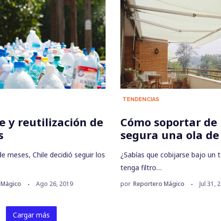
TENDENCIAS
e y reutilización de
Cómo soportar de
os
segura una ola de
e meses, Chile decidió seguir los
¿Sabías que cobijarse bajo un 
tenga filtro…
 Mágico
Ago 26, 2019
por
Reportero Mágico
Jul 31, 
Cargar más