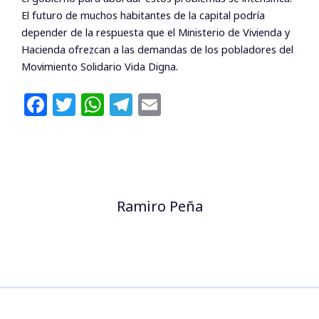
El futuro de muchos habitantes de la capital podría
depender de la respuesta que el Ministerio de Vivienda y
Hacienda ofrezcan a las demandas de los pobladores del
Movimiento Solidario Vida Digna.
F
T
W
T
E
a
w
h
el
m
c
itt
at
e
ai
e
e
s
g
l
b
r
A
ra
Ramiro Peña
o
p
m
o
p
k