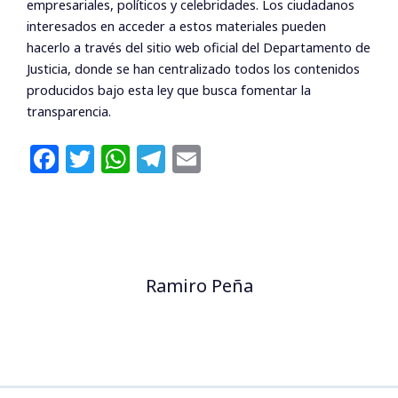
empresariales, políticos y celebridades. Los ciudadanos
interesados en acceder a estos materiales pueden
hacerlo a través del sitio web oficial del Departamento de
Justicia, donde se han centralizado todos los contenidos
producidos bajo esta ley que busca fomentar la
transparencia.
F
T
W
T
E
a
w
h
el
m
c
itt
at
e
ai
e
e
s
g
l
b
r
A
ra
Ramiro Peña
o
p
m
o
p
k