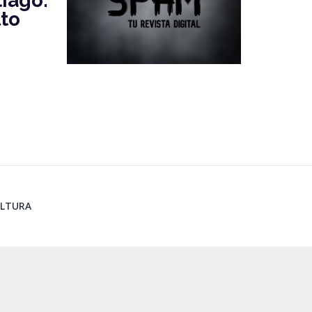
iago:
lto
LTURA