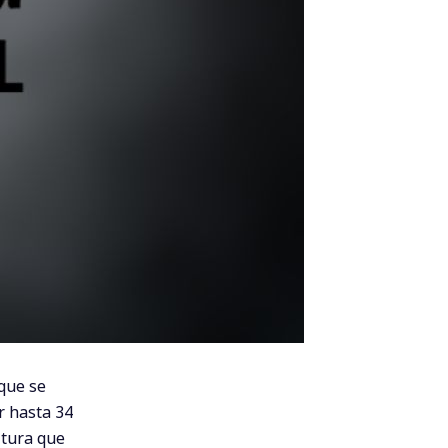
que se
r hasta 34
ltura que