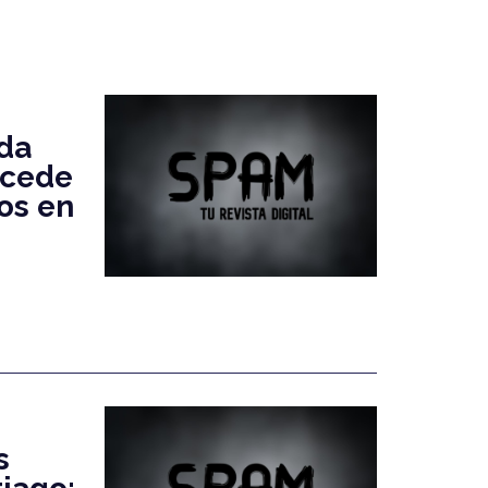
nda
ucede
os en
s