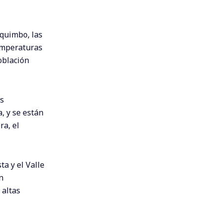
oquimbo, las
temperaturas
oblación
es
, y se están
a, el
ta y el Valle
n
 altas