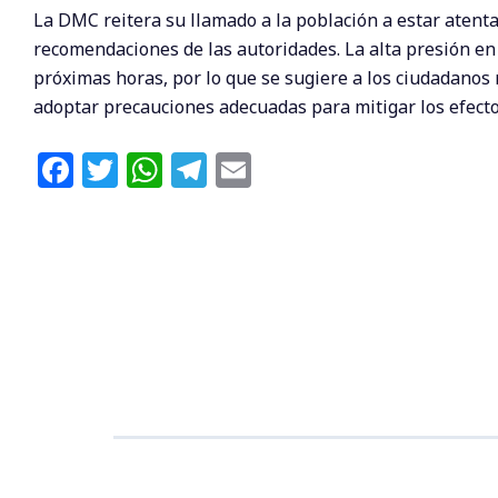
La DMC reitera su llamado a la población a estar atenta
recomendaciones de las autoridades. La alta presión en
próximas horas, por lo que se sugiere a los ciudadanos
adoptar precauciones adecuadas para mitigar los efectos 
F
T
W
T
E
a
w
h
el
m
c
itt
at
e
ai
e
e
s
g
l
b
r
A
ra
o
p
m
o
p
k