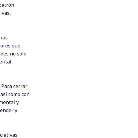
patrón
ivas,
rias
ctores que
ades no solo
ental
 Para cerrar
 así como con
mental y
render y
ciativas