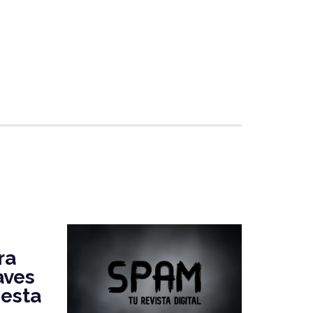
ra
aves
esta