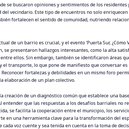
nde se buscaron opiniones y sentimientos de los residentes
d del vecindario. Este tipo de encuentros no solo enriquecen 
bién fortalecen el sentido de comunidad, nutriendo relacio
ctual de un barrio es crucial, y el evento ‘Puerta Sur, ¿Cómo
n, se presentaron hallazgos interesantes, como la alta satisf
 entre ellos. Sin embargo, también se identificaron áreas q
y el transporte, lo que pone de manifiesto que conversar es 
s. Reconocer fortalezas y debilidades en un mismo foro perm
a elaboración de un plan colectivo.
 la creación de un diagnóstico común que establece una base
l entender que las respuestas a los desafíos barriales no r
a, se facilita la cooperación entre el municipio, los servici
rte en una herramienta clave para la transformación del es
 cada voz cuente y sea tenida en cuenta en la toma de decis