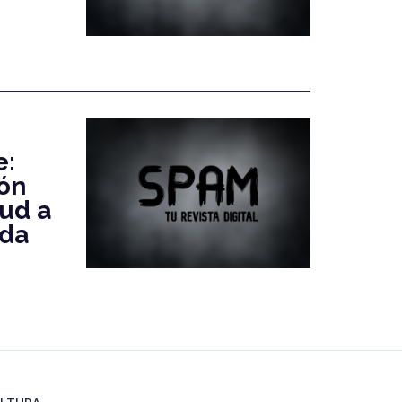
e:
ión
lud a
ida