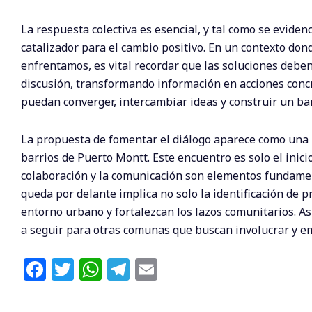
La respuesta colectiva es esencial, y tal como se eviden
catalizador para el cambio positivo. En un contexto d
enfrentamos, es vital recordar que las soluciones deben 
discusión, transformando información en acciones conc
puedan converger, intercambiar ideas y construir un bar
La propuesta de fomentar el diálogo aparece como una n
barrios de Puerto Montt. Este encuentro es solo el inic
colaboración y la comunicación son elementos fundamen
queda por delante implica no solo la identificación de
entorno urbano y fortalezcan los lazos comunitarios. As
a seguir para otras comunas que buscan involucrar y e
F
T
W
T
E
a
w
h
el
m