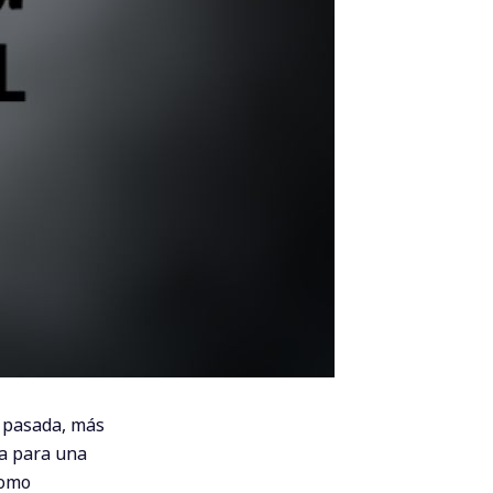
a pasada, más
ta para una
como