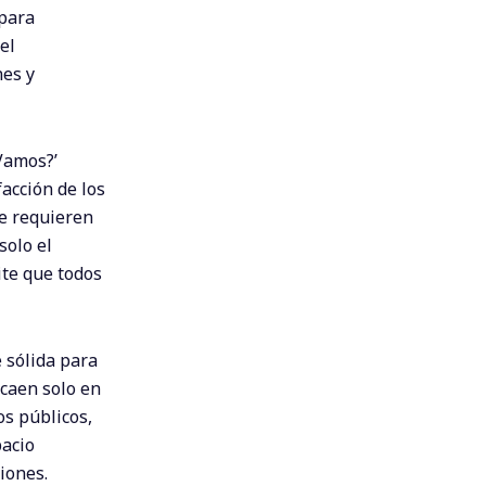
 para
el
nes y
 Vamos?’
acción de los
ue requieren
solo el
ite que todos
 sólida para
ecaen solo en
os públicos,
pacio
iones.