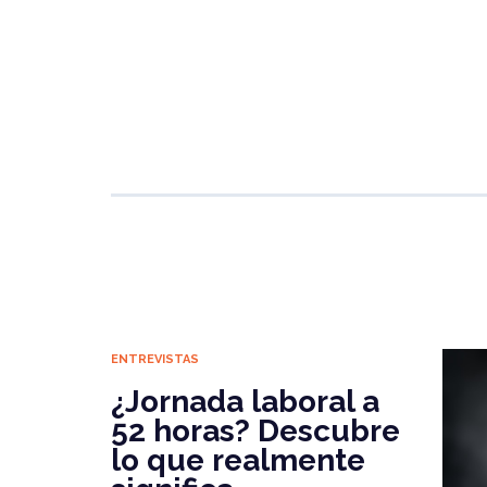
c
itt
at
e
ai
e
e
s
g
l
b
r
A
ra
o
p
m
o
p
k
ENTREVISTAS
¿Jornada laboral a
52 horas? Descubre
lo que realmente