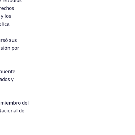
e Estudios
erechos
y los
lica.
ursó sus
isión por
 puente
ados y
o miembro del
Nacional de