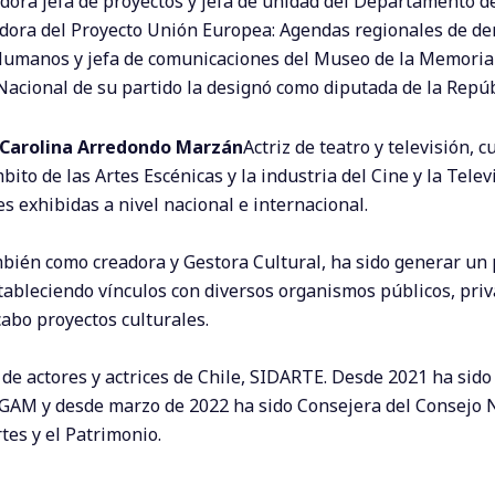
adora jefa de proyectos y jefa de unidad del Departamento d
adora del Proyecto Unión Europea: Agendas regionales de d
Humanos y jefa de comunicaciones del Museo de la Memoria 
Nacional de su partido la designó como diputada de la Repúb
io Carolina Arredondo Marzán
Actriz de teatro y televisión, c
ito de las Artes Escénicas y la industria del Cine y la Telev
 exhibidas a nivel nacional e internacional.
ambién como creadora y Gestora Cultural, ha sido generar un
stableciendo vínculos con diversos organismos públicos, priv
cabo proyectos culturales.
o de actores y actrices de Chile, SIDARTE. Desde 2021 ha sid
, GAM y desde marzo de 2022 ha sido Consejera del Consejo 
rtes y el Patrimonio.