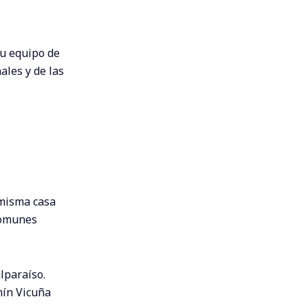
su equipo de
ales y de las
 misma casa
Comunes
lparaíso.
mín Vicuña