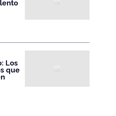
alento
: Los
os que
en