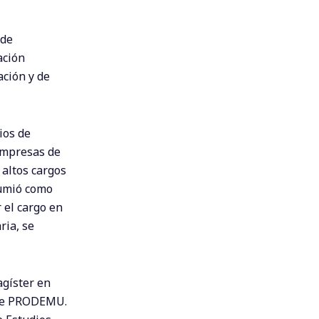
 de
ación
ación y de
ios de
Empresas de
 altos cargos
sumió como
 el cargo en
ria, se
agíster en
 de PRODEMU.