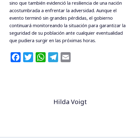
sino que también evidenció la resiliencia de una nación
acostumbrada a enfrentar la adversidad. Aunque el
evento terminó sin grandes pérdidas, el gobierno
continuará monitoreando la situación para garantizar la
seguridad de su población ante cualquier eventualidad
que pudiera surgir en las próximas horas.
F
T
W
T
E
a
w
h
el
m
c
itt
at
e
ai
e
e
s
g
l
b
r
A
ra
Hilda Voigt
o
p
m
o
p
k