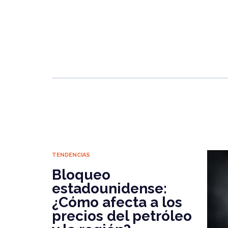
e
e
s
g
l
b
r
A
ra
o
p
m
o
p
k
TENDENCIAS
Bloqueo
estadounidense:
¿Cómo afecta a los
precios del petróleo