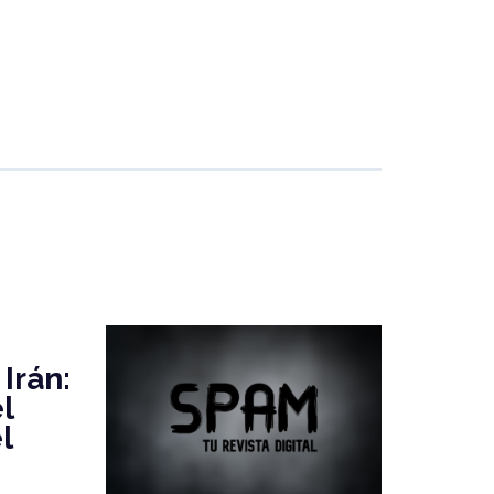
Irán:
l
l