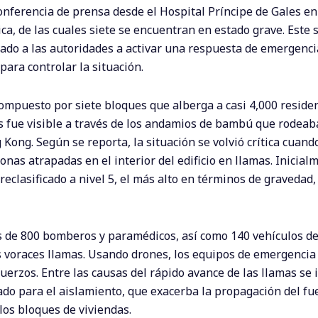
onferencia de prensa desde el Hospital Príncipe de Gales en
, de las cuales siete se encuentran en estado grave. Este s
vado a las autoridades a activar una respuesta de emergenci
ara controlar la situación.
ompuesto por siete bloques que alberga a casi 4,000 reside
s fue visible a través de los andamios de bambú que rodeaban
ng. Según se reporta, la situación se volvió crítica cuando
nas atrapadas en el interior del edificio en llamas. Inicial
e reclasificado a nivel 5, el más alto en términos de graveda
s de 800 bomberos y paramédicos, así como 140 vehículos d
s voraces llamas. Usando drones, los equipos de emergencia
erzos. Entre las causas del rápido avance de las llamas se i
ado para el aislamiento, que exacerba la propagación del fu
os bloques de viviendas.