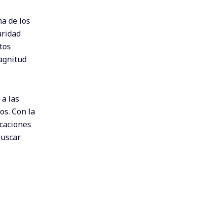
a de los
uridad
tos
magnitud
 a las
os. Con la
icaciones
buscar