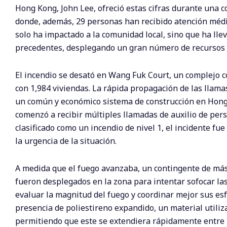
Hong Kong, John Lee, ofreció estas cifras durante una c
donde, además, 29 personas han recibido atención médica
solo ha impactado a la comunidad local, sino que ha lle
precedentes, desplegando un gran número de recursos p
El incendio se desató en Wang Fuk Court, un complejo c
con 1,984 viviendas. La rápida propagación de las llama
un común y económico sistema de construcción en Hong Ko
comenzó a recibir múltiples llamadas de auxilio de perso
clasificado como un incendio de nivel 1, el incidente fu
la urgencia de la situación.
A medida que el fuego avanzaba, un contingente de má
fueron desplegados en la zona para intentar sofocar la
evaluar la magnitud del fuego y coordinar mejor sus esfu
presencia de poliestireno expandido, un material utiliz
permitiendo que este se extendiera rápidamente entre l