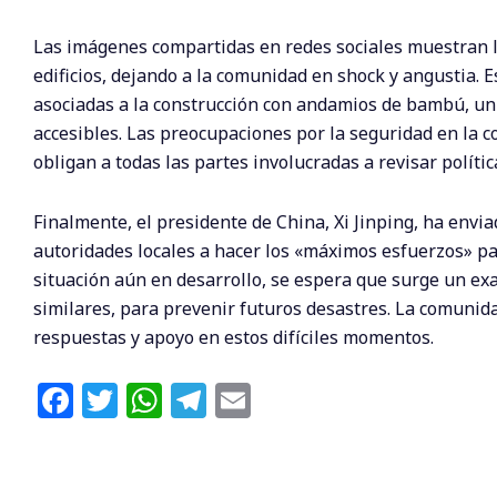
Las imágenes compartidas en redes sociales muestran l
edificios, dejando a la comunidad en shock y angustia. 
asociadas a la construcción con andamios de bambú, un
accesibles. Las preocupaciones por la seguridad en la 
obligan a todas las partes involucradas a revisar polític
Finalmente, el presidente de China, Xi Jinping, ha envia
autoridades locales a hacer los «máximos esfuerzos» par
situación aún en desarrollo, se espera que surge un ex
similares, para prevenir futuros desastres. La comunida
respuestas y apoyo en estos difíciles momentos.
F
T
W
T
E
a
w
h
el
m
c
itt
at
e
ai