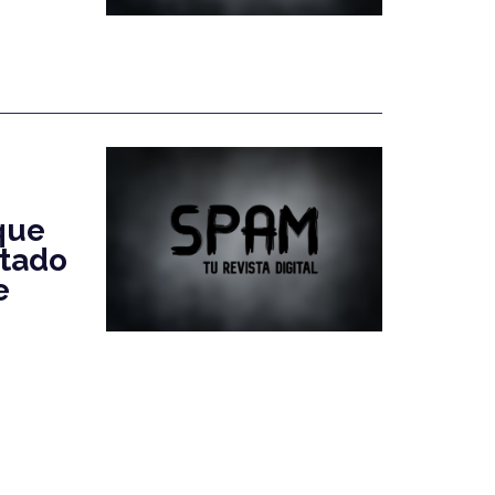
que
ntado
e