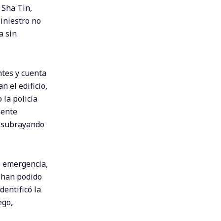
 Sha Tin,
iniestro no
a sin
ntes y cuenta
 el edificio,
 la policía
mente
d, subrayando
e emergencia,
 han podido
dentificó la
ego,