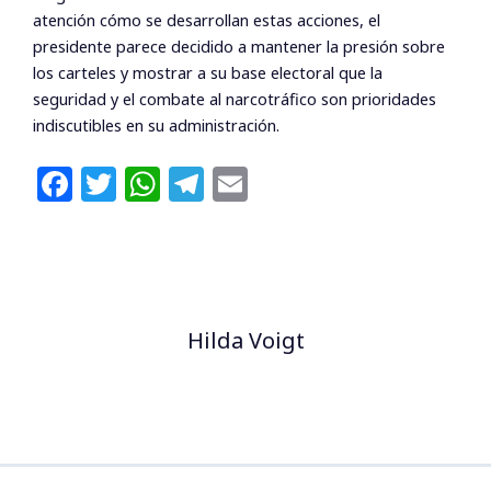
atención cómo se desarrollan estas acciones, el
presidente parece decidido a mantener la presión sobre
los carteles y mostrar a su base electoral que la
seguridad y el combate al narcotráfico son prioridades
indiscutibles en su administración.
F
T
W
T
E
a
w
h
el
m
c
itt
at
e
ai
e
e
s
g
l
b
r
A
ra
Hilda Voigt
o
p
m
o
p
k