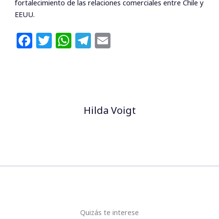
fortalecimiento de las relaciones comerciales entre Chile y
EEUU.
F
T
W
T
E
a
w
h
el
m
c
itt
at
e
ai
e
e
s
g
l
b
r
A
ra
Hilda Voigt
o
p
m
o
p
k
Quizás te interese