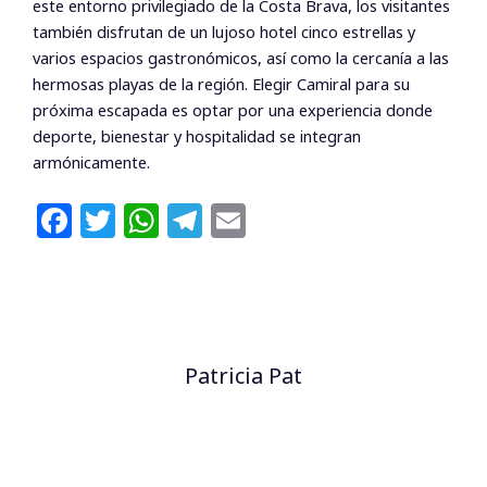
este entorno privilegiado de la Costa Brava, los visitantes
también disfrutan de un lujoso hotel cinco estrellas y
varios espacios gastronómicos, así como la cercanía a las
hermosas playas de la región. Elegir Camiral para su
próxima escapada es optar por una experiencia donde
deporte, bienestar y hospitalidad se integran
armónicamente.
F
T
W
T
E
a
w
h
el
m
c
itt
at
e
ai
e
e
s
g
l
b
r
A
ra
Patricia Pat
o
p
m
o
p
k