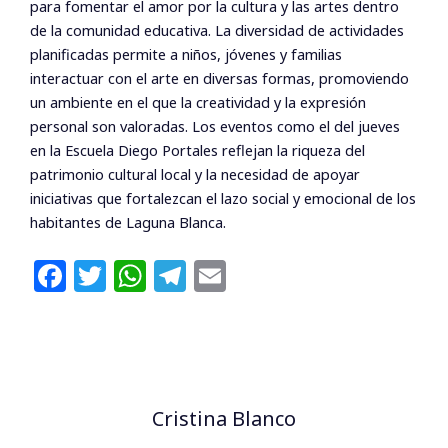
para fomentar el amor por la cultura y las artes dentro
de la comunidad educativa. La diversidad de actividades
planificadas permite a niños, jóvenes y familias
interactuar con el arte en diversas formas, promoviendo
un ambiente en el que la creatividad y la expresión
personal son valoradas. Los eventos como el del jueves
en la Escuela Diego Portales reflejan la riqueza del
patrimonio cultural local y la necesidad de apoyar
iniciativas que fortalezcan el lazo social y emocional de los
habitantes de Laguna Blanca.
F
T
W
T
E
a
w
h
el
m
c
itt
at
e
ai
e
e
s
g
l
b
r
A
ra
Cristina Blanco
o
p
m