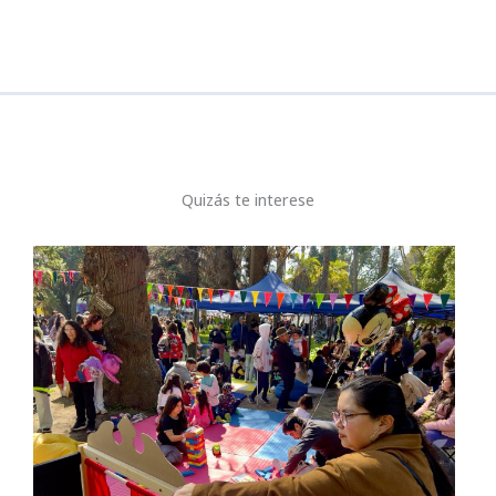
o
p
k
Quizás te interese