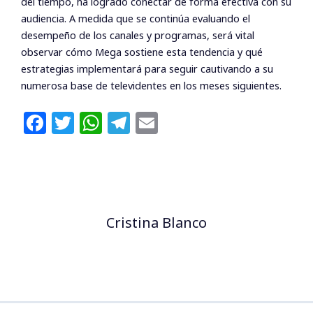
del tiempo, ha logrado conectar de forma efectiva con su
audiencia. A medida que se continúa evaluando el
desempeño de los canales y programas, será vital
observar cómo Mega sostiene esta tendencia y qué
estrategias implementará para seguir cautivando a su
numerosa base de televidentes en los meses siguientes.
F
T
W
T
E
a
w
h
el
m
c
itt
at
e
ai
e
e
s
g
l
b
r
A
ra
Cristina Blanco
o
p
m
o
p
k