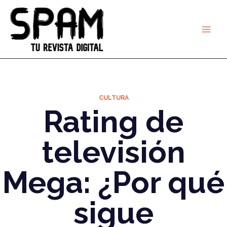
Ir
al
contenido
CULTURA
Rating de
televisión
Mega: ¿Por qué
sigue