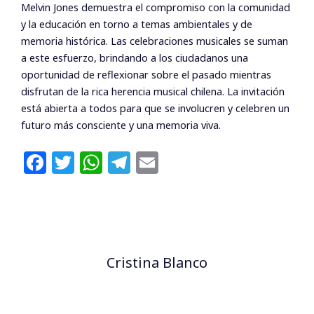
Melvin Jones demuestra el compromiso con la comunidad
y la educación en torno a temas ambientales y de
memoria histórica. Las celebraciones musicales se suman
a este esfuerzo, brindando a los ciudadanos una
oportunidad de reflexionar sobre el pasado mientras
disfrutan de la rica herencia musical chilena. La invitación
está abierta a todos para que se involucren y celebren un
futuro más consciente y una memoria viva.
F
T
W
T
E
a
w
h
el
m
c
itt
at
e
ai
e
e
s
g
l
b
r
A
ra
Cristina Blanco
o
p
m
o
p