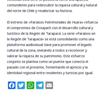
contundente para redescubrir la riqueza cultural y natural
del norte de Chile y revalorizar su historia.
El estreno de «Paraísos Patrimoniales de Huara» refuerza
el compromiso de Cosayach con el desarrollo cultural y
turístico de la Región de Tarapacá. La serie «Paraísos en
la Región de Tarapacá» se está consolidando como una
plataforma audiovisual clave para promover el legado
cultural de la zona, invitando a todos a reconocer y
valorar la riqueza de su patrimonio. Este esfuerzo
conjunto se plantea como un puente que conecta el
pasado con el presente, fomentando el aprecio y la
identidad regional entre residentes y turistas por igual.
F
T
W
T
E
a
w
h
el
m
c
itt
at
e
ai