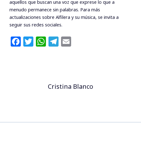
aquellos que buscan una voz que exprese lo que a
menudo permanece sin palabras. Para más
actualizaciones sobre Alfilera y su música, se invita a
seguir sus redes sociales.
F
T
W
T
E
a
w
h
el
m
c
itt
at
e
ai
e
e
s
g
l
b
r
A
ra
Cristina Blanco
o
p
m
o
p
k